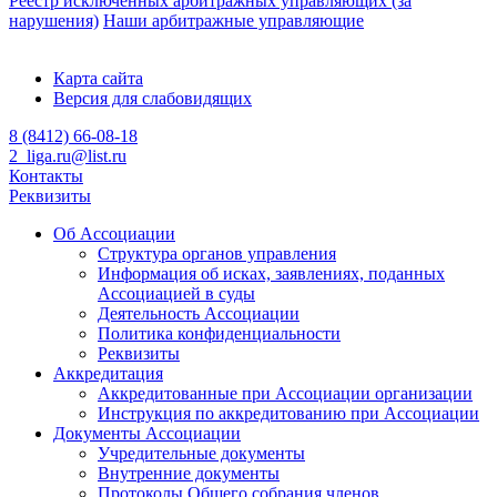
Реестр исключенных арбитражных управляющих (за
нарушения)
Наши арбитражные управляющие
Карта сайта
Версия для слабовидящих
8 (8412) 66-08-18
2_liga.ru@list.ru
Контакты
Реквизиты
Об Ассоциации
Структура органов управления
Информация об исках, заявлениях, поданных
Ассоциацией в суды
Деятельность Ассоциации
Политика конфиденциальности
Реквизиты
Аккредитация
Аккредитованные при Ассоциации организации
Инструкция по аккредитованию при Ассоциации
Документы Ассоциации
Учредительные документы
Внутренние документы
Протоколы Общего собрания членов