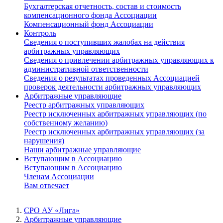
Бухгалтерская отчетность, состав и стоимость
компенсационного фонда Ассоциации
Компенсационный фонд Ассоциации
Контроль
Сведения о поступивших жалобах на действия
арбитражных управляющих
Сведения о привлечении арбитражных управляющих к
административной ответственности
Сведения о результатах проведенных Ассоциацией
проверок деятельности арбитражных управляющих
Арбитражные управляющие
Реестр арбитражных управляющих
Реестр исключенных арбитражных управляющих (по
собственному желанию)
Реестр исключенных арбитражных управляющих (за
нарушения)
Наши арбитражные управляющие
Вступающим в Ассоциацию
Вступающим в Ассоциацию
Членам Ассоциации
Вам отвечает
СРО АУ «Лига»
Арбитражные управляющие