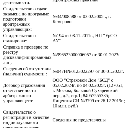
деятельности:
Свидетельство о сдаче
экзамена по программе
№34/008588 от 03.02.2005г., г.
подготовки
Кемерово
арбитражных
управляющих:
Свидетельство о
№194 от 08.11.2011г., НП "УрСО
стажировке:
АУ"
Справка о проверке по
реестру
№996523000006057 от 30.01.2023г.
дисквалифицированных
лиц:
Сведения об отсутствии
№047Н№0123022297 от 30.01.2023г.
(наличии) судимости :
ООО "Страховой Дом "БСД" с
Договор страхования
05.02.2024г. по 04.02.2025г. (127051,
ответственности
г. Москва, Большой Сухаревский
арбитражного
пер., д.5, стр.1; 84957555335;
управляющего:
Лицензия СИ №3799 от 26.12.2019г.;
10 млн. руб.)
Свидетельство о
регистрации в качестве
Сведения не представлены
индивидуального
предпринимателя: