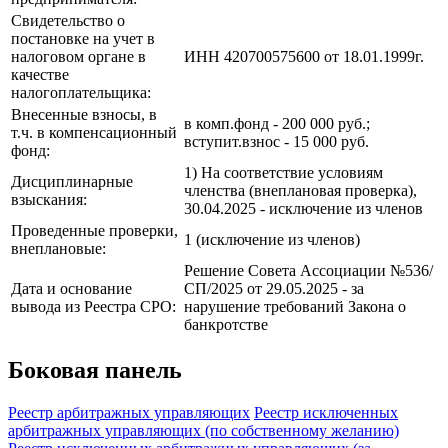
Свидетельство о
постановке на учет в
налоговом органе в
ИНН 420700575600 от 18.01.1999г.
качестве
налогоплательщика:
Внесенные взносы, в
в комп.фонд - 200 000 руб.;
т.ч. в компенсационный
вступит.взнос - 15 000 руб.
фонд:
1) На соответствие условиям
Дисциплинарные
членства (внеплановая проверка),
взыскания:
30.04.2025 - исключение из членов
Проведенные проверки,
1 (исключение из членов)
внеплановые:
Решение Совета Ассоциации №536/
Дата и основание
СП/2025 от 29.05.2025 - за
вывода из Реестра СРО:
нарушение требований Закона о
банкротстве
Боковая панель
Реестр арбитражных управляющих
Реестр исключенных
арбитражных управляющих (по собственному желанию)