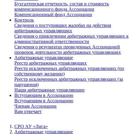
Бухгалтерская отчетность, состав и стоимость
компенсационного фонда Ассоциации
Компенсационный фонд Ассоциации
Контроль
Сведения о поступивших жалобах на действия
арбитражных управляющих
Сведения о привлечении арбитражных управляющих к
административной ответственности
Сведения о результатах проведенных Ассоциацией
проверок деятельности арбитражных управляющих
Арбитражные управляющие
Реестр арбитражных управляющих
Реестр исключенных арбитражных управляющих (по
собственному желанию)
Реестр исключенных арбитражных управляющих (за
нарушения)
Наши арбитражные управляющие
Вступающим в Ассоциацию
Вступающим в Ассоциацию
Членам Ассоциации
Вам отвечает
СРО АУ «Лига»
Арбитражные управляющие