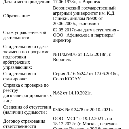
Дата и место рождения:
17.06.1978г., г. Воронеж
Воронежский государственный
аграрный университет им. К.Д.
Образование:
Глинки, диплом №900 от
20.06.2000г., экономист
02.05.2017г.-на дату вступления -
Стаж управленческой
ООО "Афанасьева и партнеры",
деятельности:
директор
Свидетельство о сдаче
экзамена по программе
№11/029876 от 12.12.2018г., г.
подготовки
Воронеж
арбитражных
управляющих:
Свидетельство о
Серия Л-16 №242 от 17.06.2016г.,
стажировке:
Союз КСОАУ
Справка о проверке по
реестру
№62 от 14.10.2021г.
дисквалифицированных
лиц:
Сведения об отсутствии
036Ж №012478 от 20.10.2021г.
(наличии) судимости :
ООО "МСГ" с 19.12.2021г. по
Договор страхования
18.12.2022г. (г. Москва, переулок
ответственности
Сивцев Вражек, д.29/16; лицензия