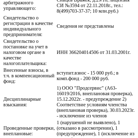
арбитражного
СИ №3594 от 22.11.2018г., тел.:
управляющего:
8(499)703-37-37; 10 млн.руб.)
Свидетельство о
регистрации в качестве
Сведения не представлены
индивидуального
предпринимателя:
Свидетельство о
постановке на учет в
налоговом органе в
ИНН 366204014506 от 31.03.2001г.
качестве
налогоплательщика:
Внесенные взносы, в
вступит.взнос - 15 000 руб.; в
т.ч. в компенсационный
комп.фонд - 200 000 руб.
фонд:
1) ООО "Продсервис" (А63-
16019/2016, внеплановая проверка),
Дисциплинарные
15.12.2022г. - предупреждение 2)
взыскания:
Соответствие условиям членства
(внеплановая проверка), 30.03.2023г.
- исключение из членов
1 (нарушений не выявлено), 1
Проведенные проверки,
(отказано в рассмотрении), 1
внеплановые:
(предупреждение), 1 (исключение из