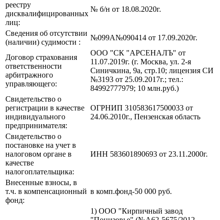
реестру
№ б/н от 18.08.2020г.
дисквалифицированных
лиц:
Сведения об отсутствии
№099А№090414 от 17.09.2020г.
(наличии) судимости :
ООО "СК "АРСЕНАЛЪ" от
Договор страхования
11.07.2019г. (г. Москва, ул. 2-я
ответственности
Синичкина, 9а, стр.10; лицензия СИ
арбитражного
№3193 от 25.09.2017г.; тел.:
управляющего:
84992777979; 10 млн.руб.)
Свидетельство о
регистрации в качестве
ОГРНИП 310583617500033 от
индивидуального
24.06.2010г., Пензенская область
предпринимателя:
Свидетельство о
постановке на учет в
налоговом органе в
ИНН 583601890693 от 23.11.2000г.
качестве
налогоплательщика:
Внесенные взносы, в
т.ч. в компенсационный
в комп.фонд-50 000 руб.
фонд:
1) ООО "Кирпичный завод
"Понизовье" (№А62-5675/2012,