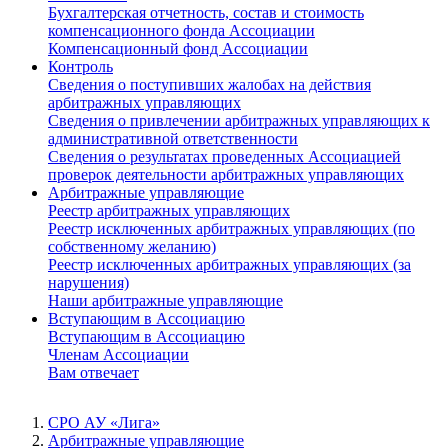
Бухгалтерская отчетность, состав и стоимость
компенсационного фонда Ассоциации
Компенсационный фонд Ассоциации
Контроль
Сведения о поступивших жалобах на действия
арбитражных управляющих
Сведения о привлечении арбитражных управляющих к
административной ответственности
Сведения о результатах проведенных Ассоциацией
проверок деятельности арбитражных управляющих
Арбитражные управляющие
Реестр арбитражных управляющих
Реестр исключенных арбитражных управляющих (по
собственному желанию)
Реестр исключенных арбитражных управляющих (за
нарушения)
Наши арбитражные управляющие
Вступающим в Ассоциацию
Вступающим в Ассоциацию
Членам Ассоциации
Вам отвечает
СРО АУ «Лига»
Арбитражные управляющие