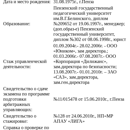
Дата и место рождения:
31.08.1975г., г.Пенза
Пензенский государственный
педагогический университет
им.В.Г.Белинского, диплом
Образование:
№209652 от 19.06.1997г., менеджер;
(доп.образ-е) Пензенский
государственный университет,
диплом №302 от 08.06.1998г., юрист
01.09.2004г.- 28.02.2006г. - ООО
«Юником», зам директора.;
01.03.2006г.- 07.08.2007г.- ООО
Стаж управленческой
«Корпорация «Дилижанс»,
деятельности:
зам.директора по безопасности;
13.08.2007г.- 01.01.2010г. – ЗАО
«САЗ», зам.директора,
зам.ген.директора
Свидетельство о сдаче
экзамена по программе
подготовки
№11/015478 от 15.06.2010г., г.Пенза
арбитражных
управляющих:
Свидетельство о
№128 от 24.06.2010г., НП«МР
стажировке:
АПАУ «ЛИГА»
Справка о проверке по