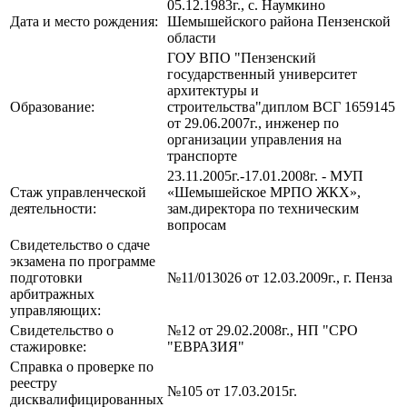
05.12.1983г., с. Наумкино
Дата и место рождения:
Шемышейского района Пензенской
области
ГОУ ВПО "Пензенский
государственный университет
архитектуры и
Образование:
строительства"диплом ВСГ 1659145
от 29.06.2007г., инженер по
организации управления на
транспорте
23.11.2005г.-17.01.2008г. - МУП
Стаж управленческой
«Шемышейское МРПО ЖКХ»,
деятельности:
зам.директора по техническим
вопросам
Свидетельство о сдаче
экзамена по программе
подготовки
№11/013026 от 12.03.2009г., г. Пенза
арбитражных
управляющих:
Свидетельство о
№12 от 29.02.2008г., НП "СРО
стажировке:
"ЕВРАЗИЯ"
Справка о проверке по
реестру
№105 от 17.03.2015г.
дисквалифицированных