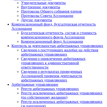
Учредительные документы
Внутренние документы
Протоколы Общего собрания членов
Протоколы Совета Ассоциации
Другие документы
Компенсационный фонд, бухгалтерская отчетность
Ассоциации
Бухгалтерская отчетность, состав и стоимость
компенсационного фонда Ассоциации
Компенсационный фонд Ассоциации
Контроль за деятельностью арбитражных управляющих
Сведения о поступивших жалобах на действия
арбитражных управляющих
Сведения о привлечении арбитражных
управляющих к административной
ответственности
Сведения о результатах проведенных
Ассоциацией проверок деятельности
арбитражных управляющих
Арбитражные управляющие
Реестр арбитражных управляющих
Реестр исключенных арбитражных управляющих
(по собственному желанию)
Реестр исключенных арбитражных управляющих
(за нарушения)