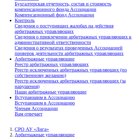
Бухгалтерская отчетность, состав и стоимость
компенсационного фонда Ассоциации
Компенсационный фонд Ассоциации
Контроль
Сведения о поступивших жалобах на действия
арбитражных управляющих
Сведения о привлечении арбитражных управляющих к
административной ответственности
Сведения о результатах проведенных Ассоциацией
проверок деятельности арбитражных управляющих
Арбитражные управляющие
Реестр арбитражных управляющих
Реестр исключенных арбитражных управляющих (по
собственному желанию)
Реестр исключенных арбитражных управляющих (за
нарушения)
Наши арбитражные управляющие
Вступающим в Ассоциацию
Вступающим в Ассоциацию
Членам Ассоциации
Вам отвечает
СРО АУ «Лига»
Арбитражные управляющие