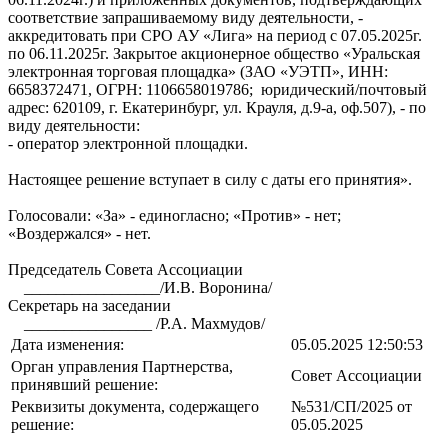
соответствие запрашиваемому виду деятельности, -
аккредитовать при СРО АУ «Лига» на период с 07.05.2025г.
по 06.11.2025г. Закрытое акционерное общество «Уральская
электронная торговая площадка» (ЗАО «УЭТП», ИНН:
6658372471, ОГРН: 1106658019786; юридический/почтовый
адрес: 620109, г. Екатеринбург, ул. Крауля, д.9-а, оф.507), - по
виду деятельности:
- оператор электронной площадки.
Настоящее решение вступает в силу с даты его принятия».
Голосовали: «За» - единогласно; «Против» - нет;
«Воздержался» - нет.
Председатель Совета Ассоциации
_________________/И.В. Воронина/
Секретарь на заседании
________________ /Р.А. Махмудов/
Дата изменения:
05.05.2025 12:50:53
Орган управления Партнерства,
Совет Ассоциации
принявший решение:
Реквизиты документа, содержащего
№531/СП/2025 от
решение:
05.05.2025