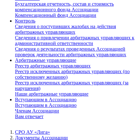
Бухгалтерская отчетность, состав и стоимость
компенсационного фонда Ассоциации
Компенсационный фонд Ассоциации
Контроль
Сведения о поступивших жалобах на действия
арбитражных управляющих
Сведения о привлечении арбитражных управляющих к
административной ответственности
Сведения о результатах проведенных Ассоциацией
проверок деятельности арбитражных управляющих
Арбитражные управляющие
Реестр арбитражных управляющих
Реестр исключенных арбитражных управляющих (по
собственному желанию)
Реестр исключенных арбитражных управляющих (за
нарушения)
Наши арбитражные управляющие
Вступающим в Ассоциацию
Вступающим в Ассоциацию
Членам Ассоциации
Вам отвечает
СРО АУ «Лига»
Документы Ассоциации