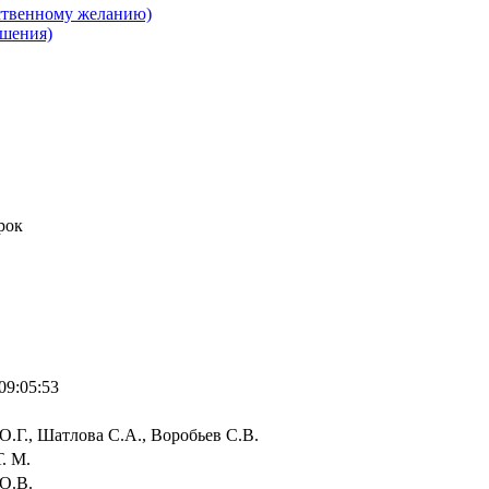
ственному желанию)
ушения)
рок
09:05:53
.Г., Шатлова С.А., Воробьев С.В.
. М.
О.В.