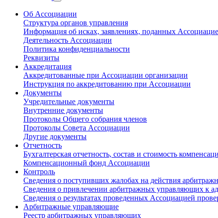
Об Ассоциации
Структура органов управления
Информация об исках, заявлениях, поданных Ассоциацие
Деятельность Ассоциации
Политика конфиденциальности
Реквизиты
Аккредитация
Аккредитованные при Ассоциации организации
Инструкция по аккредитованию при Ассоциации
Документы
Учредительные документы
Внутренние документы
Протоколы Общего собрания членов
Протоколы Совета Ассоциации
Другие документы
Отчетность
Бухгалтерская отчетность, состав и стоимость компенса
Компенсационный фонд Ассоциации
Контроль
Сведения о поступивших жалобах на действия арбитра
Сведения о привлечении арбитражных управляющих к а
Сведения о результатах проведенных Ассоциацией пров
Арбитражные управляющие
Реестр арбитражных управляющих