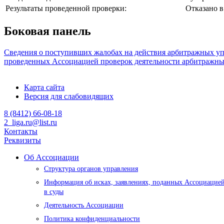
Результаты проведенной проверки:
Отказано в
Боковая панель
Сведения о поступивших жалобах на действия арбитражных 
проведенных Ассоциацией проверок деятельности арбитражн
Карта сайта
Версия для слабовидящих
8 (8412) 66-08-18
2_liga.ru@list.ru
Контакты
Реквизиты
Об Ассоциации
Структура органов управления
Информация об исках, заявлениях, поданных Ассоциацие
в суды
Деятельность Ассоциации
Политика конфиденциальности