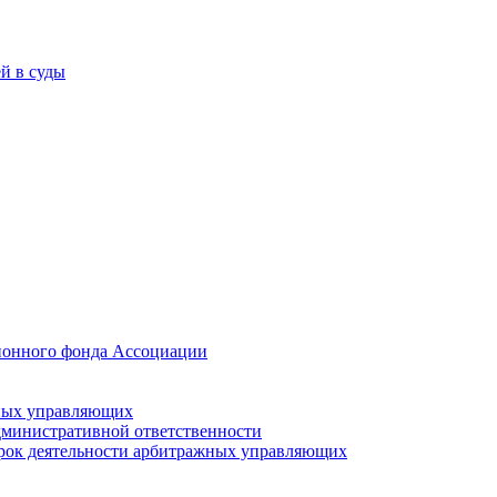
й в суды
ционного фонда Ассоциации
жных управляющих
дминистративной ответственности
ерок деятельности арбитражных управляющих