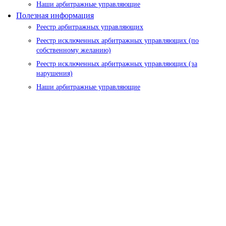
Наши арбитражные управляющие
Полезная информация
Реестр арбитражных управляющих
Реестр исключенных арбитражных управляющих (по
собственному желанию)
Реестр исключенных арбитражных управляющих (за
нарушения)
Наши арбитражные управляющие