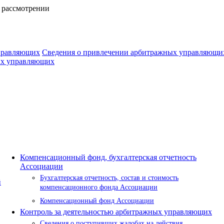
 рассмотрении
управляющих
Сведения о привлечении арбитражных управляющих
ых управляющих
Компенсационный фонд, бухгалтерская отчетность
Ассоциации
Бухгалтерская отчетность, состав и стоимость
й
компенсационного фонда Ассоциации
Компенсационный фонд Ассоциации
Контроль за деятельностью арбитражных управляющих
Сведения о поступивших жалобах на действия