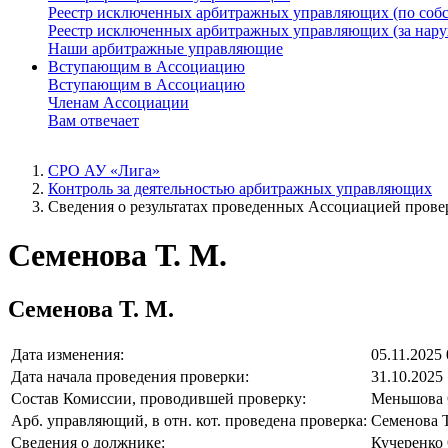
Реестр исключенных арбитражных управляющих (по соб
Реестр исключенных арбитражных управляющих (за нар
Наши арбитражные управляющие
Вступающим в Ассоциацию
Вступающим в Ассоциацию
Членам Ассоциации
Вам отвечает
СРО АУ «Лига»
Контроль за деятельностью арбитражных управляющих
Сведения о результатах проведенных Ассоциацией прове
Семенова Т. М.
Семенова Т. М.
Дата изменения:
05.11.2025 
Дата начала проведения проверки:
31.10.2025
Состав Комиссии, проводившей проверку:
Меньшова О
Арб. управляющий, в отн. кот. проведена проверка:
Семенова Т
Сведения о должнике:
Кучеренко 