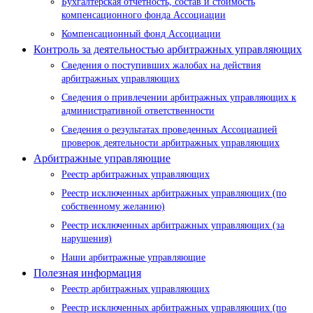
Бухгалтерская отчетность, состав и стоимость
компенсационного фонда Ассоциации
Компенсационный фонд Ассоциации
Контроль за деятельностью арбитражных управляющих
Сведения о поступивших жалобах на действия
арбитражных управляющих
Сведения о привлечении арбитражных управляющих к
административной ответственности
Сведения о результатах проведенных Ассоциацией
проверок деятельности арбитражных управляющих
Арбитражные управляющие
Реестр арбитражных управляющих
Реестр исключенных арбитражных управляющих (по
собственному желанию)
Реестр исключенных арбитражных управляющих (за
нарушения)
Наши арбитражные управляющие
Полезная информация
Реестр арбитражных управляющих
Реестр исключенных арбитражных управляющих (по