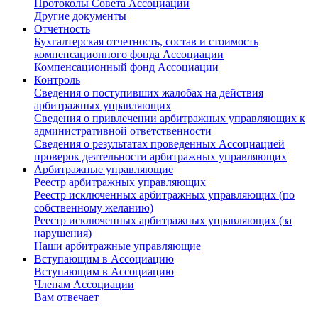
Протоколы Совета Ассоциации
Другие документы
Отчетность
Бухгалтерская отчетность, состав и стоимость
компенсационного фонда Ассоциации
Компенсационный фонд Ассоциации
Контроль
Сведения о поступивших жалобах на действия
арбитражных управляющих
Сведения о привлечении арбитражных управляющих к
административной ответственности
Сведения о результатах проведенных Ассоциацией
проверок деятельности арбитражных управляющих
Арбитражные управляющие
Реестр арбитражных управляющих
Реестр исключенных арбитражных управляющих (по
собственному желанию)
Реестр исключенных арбитражных управляющих (за
нарушения)
Наши арбитражные управляющие
Вступающим в Ассоциацию
Вступающим в Ассоциацию
Членам Ассоциации
Вам отвечает