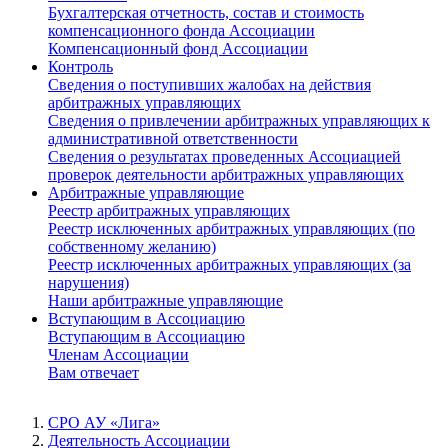
Бухгалтерская отчетность, состав и стоимость
компенсационного фонда Ассоциации
Компенсационный фонд Ассоциации
Контроль
Сведения о поступивших жалобах на действия
арбитражных управляющих
Сведения о привлечении арбитражных управляющих к
административной ответственности
Сведения о результатах проведенных Ассоциацией
проверок деятельности арбитражных управляющих
Арбитражные управляющие
Реестр арбитражных управляющих
Реестр исключенных арбитражных управляющих (по
собственному желанию)
Реестр исключенных арбитражных управляющих (за
нарушения)
Наши арбитражные управляющие
Вступающим в Ассоциацию
Вступающим в Ассоциацию
Членам Ассоциации
Вам отвечает
СРО АУ «Лига»
Деятельность Ассоциации