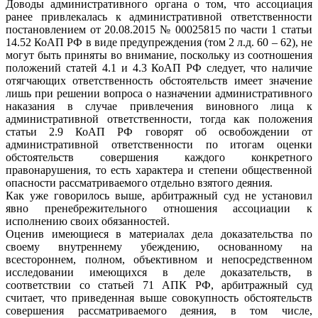
Доводы административного органа о том, что ассоциация
ранее привлекалась к административной ответственности
постановлением от 20.08.2015 № 00025815 по части 1 статьи
14.52 КоАП РФ в виде предупреждения (том 2 л.д. 60 – 62), не
могут быть приняты во внимание, поскольку из соотношения
положений статей 4.1 и 4.3 КоАП РФ следует, что наличие
отягчающих ответственность обстоятельств имеет значение
лишь при решении вопроса о назначении административного
наказания в случае привлечения виновного лица к
административной ответственности, тогда как положения
статьи 2.9 КоАП РФ говорят об освобождении от
административной ответственности по итогам оценки
обстоятельств совершения каждого конкретного
правонарушения, то есть характера и степени общественной
опасности рассматриваемого отдельно взятого деяния.
Как уже говорилось выше, арбитражный суд не установил
явно пренебрежительного отношения ассоциации к
исполнению своих обязанностей.
Оценив имеющиеся в материалах дела доказательства по
своему внутреннему убеждению, основанному на
всестороннем, полном, объективном и непосредственном
исследовании имеющихся в деле доказательств, в
соответствии со статьей 71 АПК РФ, арбитражный суд
считает, что приведенная выше совокупность обстоятельств
совершения рассматриваемого деяния, в том числе,