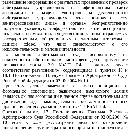
размещение информации о результатах проведенных проверок
арбитражных управляющих на официальном сайте
ассоциации в разделе «контроль за деятельностью
арбитражных управляющих», что позволяло всем
заинтересованным лицам и органам беспрепятственно
получить указанную информацию на сайте ассоциации,
исключает возможность существенной угрозы охраняемым
государственным, общественным и частным интересам в
данной сфере, что явно свидетельствует о его
исключительности и малозначительности.
По мнению арбитражного суда, основанному на
совокупности обстоятельств настоящего дела, применение
положений статьи 2.9 КоАП РФ в данном случае
соответствует разъяснениям, содержащимся в пунктах 18 и
18.1 Постановления Пленума Высшего Арбитражного Суда
Российской Федерации от 02.06.2004 № 10.
При этом устное замечание как мера порицания за
формальное совершение заявителем вменяемого деяния
являлось бы для ассоциации в данном случае достаточным для
достижения задач законодательства об административных
правонарушениях, указанных в статье 1.2 КоАП РФ.
Согласно пункту 17 Постановления Пленума Высшего
Арбитражного Суда Российской Федерации от 02.06.2004 №
10 если в ходе рассмотрения дела об оспаривании
постановления административного органа о привлечении к