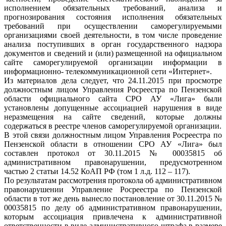
исполнением обязательных требований, анализа и
прогнозирования состояния исполнения обязательных
требований при осуществлении саморегулируемыми
организациями своей деятельности, в том числе проведение
анализа поступивших в орган государственного надзора
документов и сведений и (или) размещенной на официальном
сайте саморегулируемой организации информации в
информационно- телекоммуникационной сети «Интернет».
Из материалов дела следует, что 24.11.2015 при просмотре
должностным лицом Управления Росреестра по Пензенской
области официального сайта СРО АУ «Лига» были
установлены допущенные ассоциацией нарушения в виде
неразмещения на сайте сведений, которые должны
содержаться в реестре членов саморегулируемой организации.
В этой связи должностным лицом Управления Росреестра по
Пензенской области в отношении СРО АУ «Лига» был
составлен протокол от 30.11.2015 № 00035815 об
административном правонарушении, предусмотренном
частью 2 статьи 14.52 КоАП РФ (том 1 л.д. 112 – 117).
По результатам рассмотрения протокола об административном
правонарушении Управление Росреестра по Пензенской
области в тот же день вынесло постановление от 30.11.2015 №
00035815 по делу об административном правонарушении,
которым ассоциация привлечена к административной
ответственности в виде административного штрафа в размере