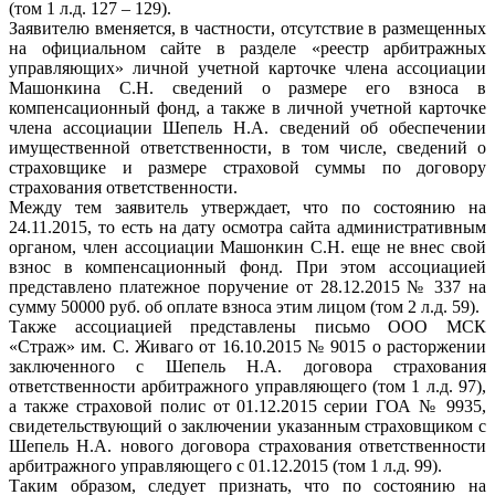
(том 1 л.д. 127 – 129).
Заявителю вменяется, в частности, отсутствие в размещенных
на официальном сайте в разделе «реестр арбитражных
управляющих» личной учетной карточке члена ассоциации
Машонкина С.Н. сведений о размере его взноса в
компенсационный фонд, а также в личной учетной карточке
члена ассоциации Шепель Н.А. сведений об обеспечении
имущественной ответственности, в том числе, сведений о
страховщике и размере страховой суммы по договору
страхования ответственности.
Между тем заявитель утверждает, что по состоянию на
24.11.2015, то есть на дату осмотра сайта административным
органом, член ассоциации Машонкин С.Н. еще не внес свой
взнос в компенсационный фонд. При этом ассоциацией
представлено платежное поручение от 28.12.2015 № 337 на
сумму 50000 руб. об оплате взноса этим лицом (том 2 л.д. 59).
Также ассоциацией представлены письмо ООО МСК
«Страж» им. С. Живаго от 16.10.2015 № 9015 о расторжении
заключенного с Шепель Н.А. договора страхования
ответственности арбитражного управляющего (том 1 л.д. 97),
а также страховой полис от 01.12.2015 серии ГОА № 9935,
свидетельствующий о заключении указанным страховщиком с
Шепель Н.А. нового договора страхования ответственности
арбитражного управляющего с 01.12.2015 (том 1 л.д. 99).
Таким образом, следует признать, что по состоянию на