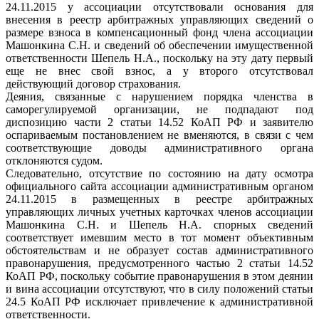
24.11.2015 у ассоциации отсутствовали основания для
внесения в реестр арбитражных управляющих сведений о
размере взноса в компенсационный фонд члена ассоциации
Машонкина С.Н. и сведений об обеспечении имущественной
ответственности Шепель Н.А., поскольку на эту дату первый
еще не внес свой взнос, а у второго отсутствовал
действующий договор страхования.
Деяния, связанные с нарушением порядка членства в
саморегулируемой организации, не подпадают под
диспозицию части 2 статьи 14.52 КоАП РФ и заявителю
оспариваемым постановлением не вменяются, в связи с чем
соответствующие доводы административного органа
отклоняются судом.
Следовательно, отсутствие по состоянию на дату осмотра
официального сайта ассоциации административным органом
24.11.2015 в размещенных в реестре арбитражных
управляющих личных учетных карточках членов ассоциации
Машонкина С.Н. и Шепель Н.А. спорных сведений
соответствует имевшим место в тот момент объективным
обстоятельствам и не образует состав административного
правонарушения, предусмотренного частью 2 статьи 14.52
КоАП РФ, поскольку событие правонарушения в этом деянии
и вина ассоциации отсутствуют, что в силу положений статьи
24.5 КоАП РФ исключает привлечение к административной
ответственности.