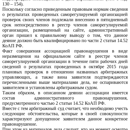
130 – 154).
Поскольку согласно приведенным правовым нормам сведения
о результатах проведенных саморегулируемой организацией
проверок своих членов подлежали внесению в пятидневный
срок непосредственно в реестр членов саморегулируемой
организации, размещенный на сайте, административный
орган пришел к правильному выводу о том, что данное
деяние должно быть квалифицировано по части 2 статьи 14.52
КоАП РФ.
Факт совершения ассоциацией правонарушения в виде
неразмещения на официальном сайте в реестре членов
саморегулируемой организации в течение пяти рабочих дней
сведений о результатах проведенных в октябре 2015 года
плановых проверок в отношении названных арбитражных
управляющих, а также вина заявителя подтверждаются
перечисленными выше материалами дела, не оспариваются
заявителем и установлены арбитражным судом.
Таким образом, в описанном деянии ассоциации имеется
состав административного правонарушения,
предусмотренного частью 2 статьи 14.52 КоАП РФ.
Вместе с тем арбитражный суд считает, что необходимо учесть
следующие обстоятельства, которые в своей совокупности
характеризуют допущенное заявителем данное конкретное
правонарушение.
При этом из материалов дела следует, что на момент осмотра