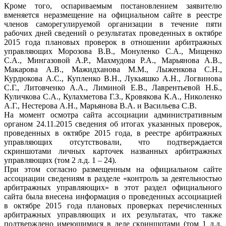
Кроме того, оспариваемым постановлением заявителю
вменяется неразмещение на официальном сайте в реестре
членов саморегулируемой организации в течение пяти
рабочих дней сведений о результатах проведенных в октябре
2015 года плановых проверок в отношении арбитражных
управляющих Морозова В.В., Монуленко С.А., Мищенко
С.А., Мингазовой А.Р., Махмудова Р.А., Марьянова А.В.,
Макарова А.В., Мажидханова М.М., Лыженкова С.Н.,
Курдюкова А.С., Купленко В.Н., Лукьяшко А.Н., Логвинова
С.Г., Литовченко А.А., Лиминой Е.В., Лаврентьевой Н.Б.,
Куличкова С.А., Кулахметова Г.З., Кровякова К.А., Николенко
А.Г., Нестерова А.Н., Марьянова В.А. и Васильева С.В.
На момент осмотра сайта ассоциации административным
органом 24.11.2015 сведения об итогах указанных проверок,
проведенных в октябре 2015 года, в реестре арбитражных
управляющих отсутствовали, что подтверждается
скриншотами личных карточек названных арбитражных
управляющих (том 2 л.д. 1 – 24).
При этом согласно размещенным на официальном сайте
ассоциации сведениям в разделе «контроль за деятельностью
арбитражных управляющих» в этот раздел официального
сайта была внесена информация о проведенных ассоциацией
в октябре 2015 года плановых проверках перечисленных
арбитражных управляющих и их результатах, что также
подтверждено имеющимися в деле скриншотами (том 1 л.д.