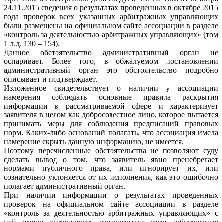
24.11.2015 сведения о результатах проведенных в октябре 2015
года проверок всех указанных арбитражных управляющих
были размещены на официальном сайте ассоциации в разделе
«контроль за деятельностью арбитражных управляющих» (том
1 л.д. 130 – 154).
Данное обстоятельство административный орган не
оспаривает. Более того, в обжалуемом постановлении
административный орган это обстоятельство подробно
описывает и подтверждает.
Изложенное свидетельствует о наличии у ассоциации
намерения соблюдать основные правила раскрытия
информации в рассматриваемой сфере и характеризует
заявителя в целом как добросовестное лицо, которое пытается
принимать меры для соблюдения предписаний правовых
норм. Каких-либо оснований полагать, что ассоциация имела
намерение скрыть данную информацию, не имеется.
Поэтому перечисленные обстоятельства не позволяют суду
сделать вывод о том, что заявитель явно пренебрегает
нормами публичного права, или игнорирует их, или
сознательно уклоняется от их исполнения, как это ошибочно
полагает административный орган.
При наличии информации о результатах проведенных
проверок на официальном сайте ассоциации в разделе
«контроль за деятельностью арбитражных управляющих» с
ней имели возможность ознакомиться сами арбитражные