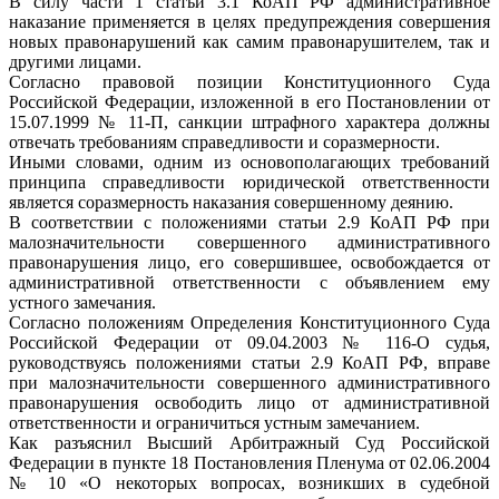
В силу части 1 статьи 3.1 КоАП РФ административное
наказание применяется в целях предупреждения совершения
новых правонарушений как самим правонарушителем, так и
другими лицами.
Согласно правовой позиции Конституционного Суда
Российской Федерации, изложенной в его Постановлении от
15.07.1999 № 11-П, санкции штрафного характера должны
отвечать требованиям справедливости и соразмерности.
Иными словами, одним из основополагающих требований
принципа справедливости юридической ответственности
является соразмерность наказания совершенному деянию.
В соответствии с положениями статьи 2.9 КоАП РФ при
малозначительности совершенного административного
правонарушения лицо, его совершившее, освобождается от
административной ответственности с объявлением ему
устного замечания.
Согласно положениям Определения Конституционного Суда
Российской Федерации от 09.04.2003 № 116-О судья,
руководствуясь положениями статьи 2.9 КоАП РФ, вправе
при малозначительности совершенного административного
правонарушения освободить лицо от административной
ответственности и ограничиться устным замечанием.
Как разъяснил Высший Арбитражный Суд Российской
Федерации в пункте 18 Постановления Пленума от 02.06.2004
№ 10 «О некоторых вопросах, возникших в судебной