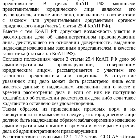
представители. В целях КоАП РФ законными
представителями юридического лица являются его
руководитель, а также иное лицо, признанное в соответствии
с законом или учредительными документами органом
юридического лица (часть 2 статьи 25.4 КоАП РФ).
Вместе с тем КоАП РФ допускает возможность участия в
рассмотрении дела об административном правонарушении
лица, действующего на основании доверенности, выданной
надлежаще извещенным законным представителем, в качестве
защитника (статья 25.5 КоАП РФ).
Согласно положениям части 3 статьи 25.4 КоАП РФ дело об
административном правонарушении, совершенном
юридическим лицом, рассматривается с участием его
законного представителя или защитника. В отсутствие
указанных лиц дело может быть рассмотрено лишь если
имеются данные о надлежащем извещении лиц о месте и
времени рассмотрения дела и если от них не поступило
ходатайство об отложении рассмотрения дела либо если такое
ходатайство оставлено без удовлетворения.
Таким образом, из приведенных правовых норм в их
совокупности и взаимосвязи следует, что юридическое лицо
должно быть надлежащим образом заблаговременно извещено
административным органом о времени и месте рассмотрения
дела об административном правонарушении.
В соответствии с пунктами 12.1, 12.2 устава СРО АУ «Лига»