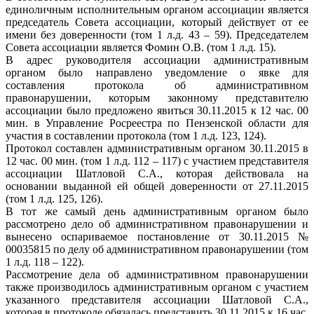
единоличным исполнительным органом ассоциации является
председатель Совета ассоциации, который действует от ее
имени без доверенности (том 1 л.д. 43 – 59). Председателем
Совета ассоциации является Фомин О.В. (том 1 л.д. 15).
В адрес руководителя ассоциации административным
органом было направлено уведомление о явке для
составления протокола об административном
правонарушении, которым законному представителю
ассоциации было предложено явиться 30.11.2015 к 12 час. 00
мин. в Управление Росреестра по Пензенской области для
участия в составлении протокола (том 1 л.д. 123, 124).
Протокол составлен административным органом 30.11.2015 в
12 час. 00 мин. (том 1 л.д. 112 – 117) с участием представителя
ассоциации Шатловой С.А., которая действовала на
основании выданной ей общей доверенности от 27.11.2015
(том 1 л.д. 125, 126).
В тот же самый день административным органом было
рассмотрено дело об административном правонарушении и
вынесено оспариваемое постановление от 30.11.2015 №
00035815 по делу об административном правонарушении (том
1 л.д. 118 – 122).
Рассмотрение дела об административном правонарушении
также производилось административным органом с участием
указанного представителя ассоциации Шатловой С.А.,
которая в протоколе обязалась представить 30.11.2015 к 16 час.